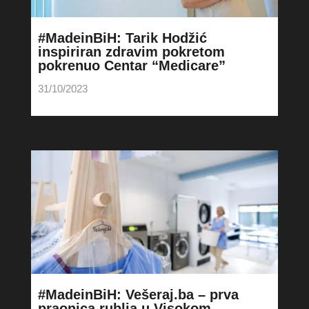
#MadeinBiH: Tarik Hodžić
inspiriran zdravim pokretom
pokrenuo Centar “Medicare”
31/10/2023
#MadeinBiH: Vešeraj.ba – prva
praonica rublja u Visokom