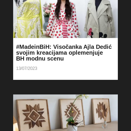
#MadeinBiH: Visočanka Ajla Dedić
svojim kreacijama oplemenjuje
BH modnu scenu
13/07/2023