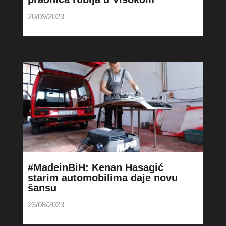
20/09/2023
#MadeinBiH: Kenan Hasagić
starim automobilima daje novu
šansu
23/08/2023