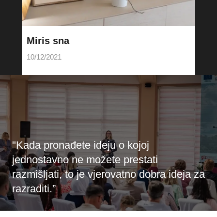
Miris sna
10/12/2021
"Kada pronađete ideju o kojoj
jednostavno ne možete prestati
razmišljati, to je vjerovatno dobra ideja za
razraditi.”