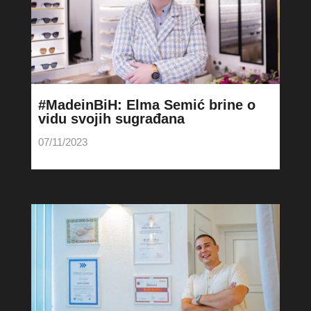
#MadeinBiH: Elma Semić brine o
vidu svojih sugrađana
07/11/2023