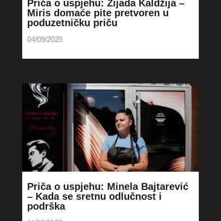
Priča o uspjehu: Zijada Kaldžija –
Miris domaće pite pretvoren u
poduzetničku priču
04/09/2025
Priča o uspjehu: Minela Bajtarević
– Kada se sretnu odlučnost i
podrška