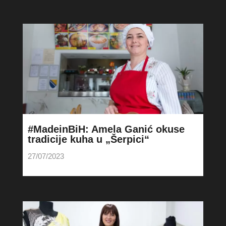
#MadeinBiH: Amela Ganić okuse
tradicije kuha u „Šerpici“
27/07/2023