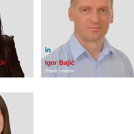
Dr
Igor Bajić
Trener i mentor