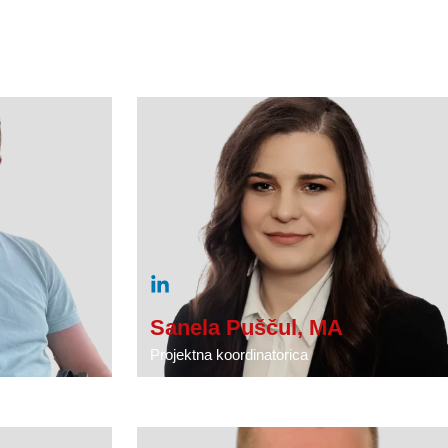
Sanela Puščul, MA
Projektna koordinatorica