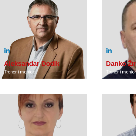
Aleksandar Dodik
Danko Žm
Trener i mentor
Trener i mentor