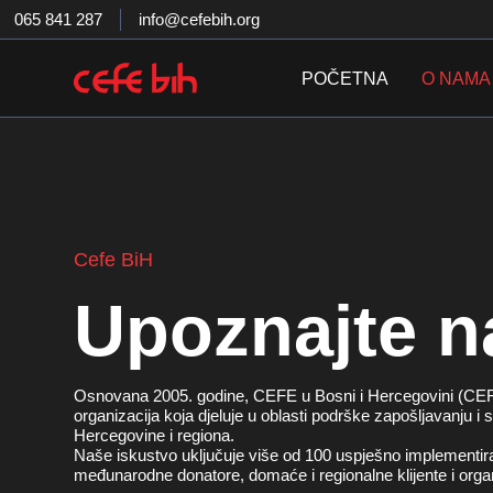
Skip
065 841 287
info@cefebih.org
to
content
POČETNA
O NAMA
Cefe BiH
Upoznajte n
Osnovana 2005. godine, CEFE u Bosni i Hercegovini (CEFE
organizacija koja djeluje u oblasti podrške zapošljavanju 
Hercegovine i regiona.
Naše iskustvo uključuje više od 100 uspješno implementiran
međunarodne donatore, domaće i regionalne klijente i organ