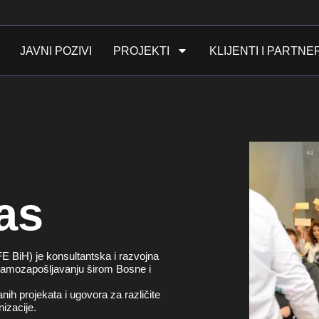
JAVNI POZIVI
PROJEKTI
KLIJENTI I PARTNE
as
 BiH) je konsultantska i razvojna
i samozapošljavanju širom Bosne i
ih projekata i ugovora za različite
izacije.