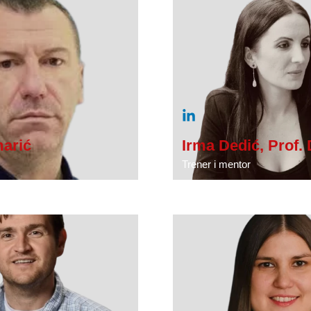
arić
Irma Dedić, Prof. 
Trener i mentor