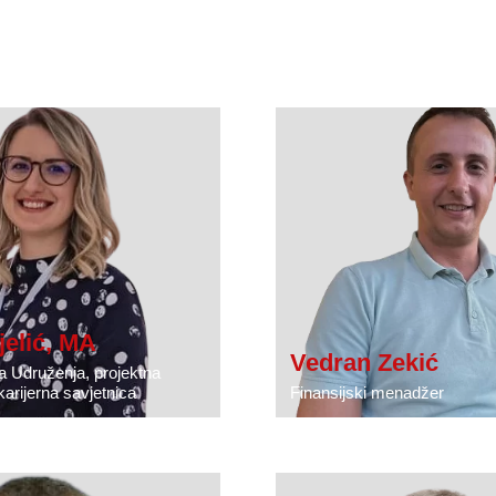
elić, MA
Vedran Zekić
a Udruženja, projektna
arijerna savjetnica
Finansijski menadžer