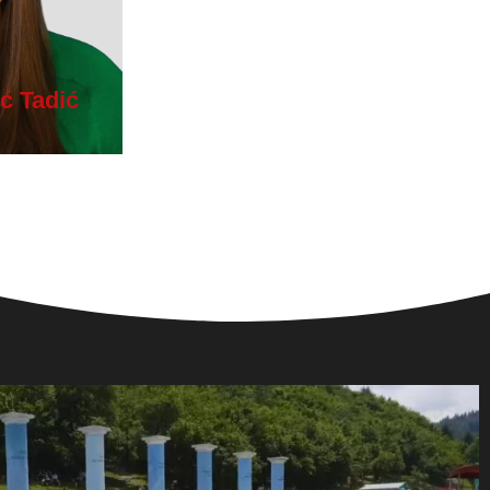
ć Tadić