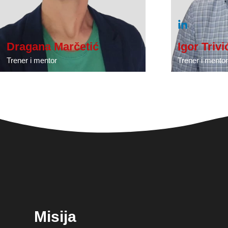
Dragana Marčetić
Igor Trivi
Trener i mentor
Trener i mentor
Misija