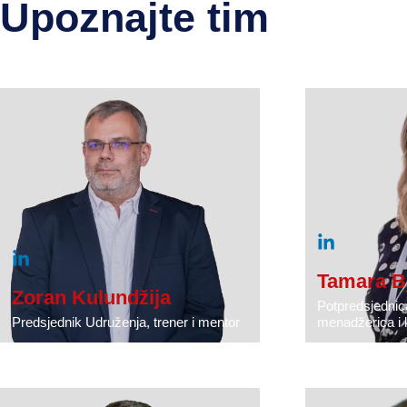
Upoznajte tim
Tamara Bj
Zoran Kulundžija
Potpredsjednic
Predsjednik Udruženja, trener i mentor
menadžerica i k