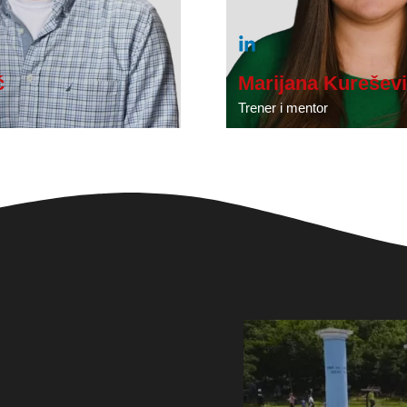
ć
Marijana Kureševi
Trener i mentor