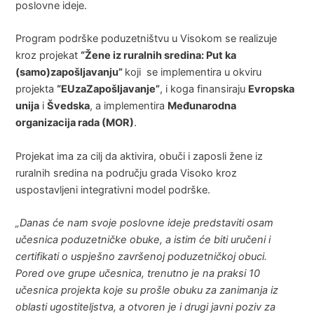
poslovne ideje.
Program podrške poduzetništvu u Visokom se realizuje
kroz projekat
“Žene iz ruralnih sredina: Put ka
(samo)zapošljavanju”
koji se implementira u okviru
projekta
“EUzaZapošljavanje”
, i koga finansiraju
Evropska
unija
i
Švedska
, a implementira
Međunarodna
organizacija rada (MOR)
.
Projekat ima za cilj da aktivira, obuči i zaposli žene iz
ruralnih sredina na području grada Visoko kroz
uspostavljeni integrativni model podrške.
„Danas će nam svoje poslovne ideje predstaviti osam
učesnica poduzetničke obuke, a istim će biti uručeni i
certifikati o uspješno završenoj poduzetničkoj obuci.
Pored ove grupe učesnica, trenutno je na praksi 10
učesnica projekta koje su prošle obuku za zanimanja iz
oblasti ugostiteljstva, a otvoren je i drugi javni poziv za