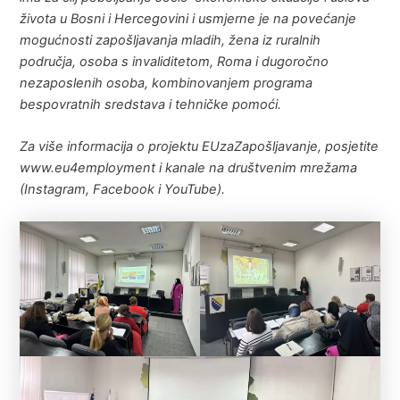
života u Bosni i Hercegovini i usmjerne je na povećanje
mogućnosti zapošljavanja mladih, žena iz ruralnih
područja, osoba s invaliditetom, Roma i dugoročno
nezaposlenih osoba, kombinovanjem programa
bespovratnih sredstava i tehničke pomoći.
Za više informacija o projektu EUzaZapošljavanje, posjetite
www.eu4employment i kanale na društvenim mrežama
(Instagram, Facebook i YouTube).