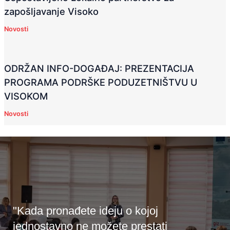
zapošljavanje Visoko
Novosti
ODRŽAN INFO-DOGAĐAJ: PREZENTACIJA
PROGRAMA PODRŠKE PODUZETNIŠTVU U
VISOKOM
Novosti
"Kada pronađete ideju o kojoj
jednostavno ne možete prestati