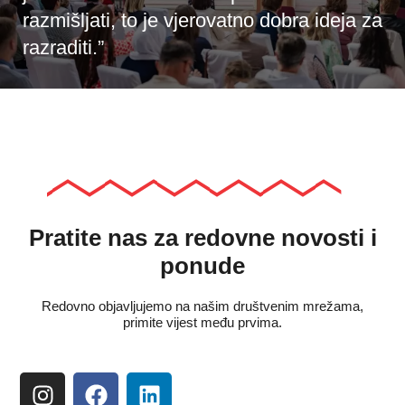
razmišljati, to je vjerovatno dobra ideja za
razraditi.”
Pratite nas za redovne novosti i
ponude
Redovno objavljujemo na našim društvenim mrežama,
primite vijest među prvima.
I
F
L