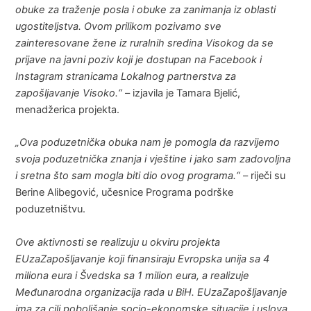
obuke za traženje posla i obuke za zanimanja iz oblasti
ugostiteljstva. Ovom prilikom pozivamo sve
zainteresovane žene iz ruralnih sredina Visokog da se
prijave na javni poziv koji je dostupan na Facebook i
Instagram stranicama Lokalnog partnerstva za
zapošljavanje Visoko.“
– izjavila je Tamara Bjelić,
menadžerica projekta.
„Ova poduzetnička obuka nam je pomogla da razvijemo
svoja poduzetnička znanja i vještine i jako sam zadovoljna
i sretna što sam mogla biti dio ovog programa.“
– riječi su
Berine Alibegović, učesnice Programa podrške
poduzetništvu.
Ove aktivnosti se realizuju u okviru projekta
EUzaZapošljavanje koji finansiraju Evropska unija sa 4
miliona eura i Švedska sa 1 milion eura, a realizuje
Međunarodna organizacija rada u BiH. EUzaZapošljavanje
ima za cilj poboljšanje socio-ekonomske situacije i uslova