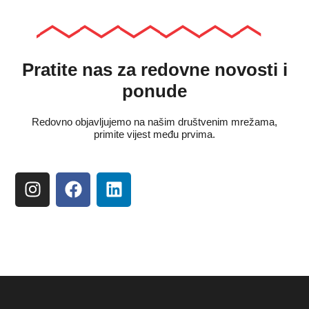
Pratite nas za redovne novosti i
ponude
Redovno objavljujemo na našim društvenim mrežama,
primite vijest među prvima.
I
F
L
n
a
i
s
c
n
t
e
k
a
b
e
g
o
d
r
o
i
a
k
n