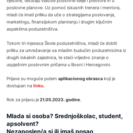
vještine, testiraju vlastite poslovne ideje i pretvore ih u
poslovne planove. Uz pomoć iskusnih trenera i mentora,
mladi će imati priliku da uče o strategijama poslovanja,
marketingu, finansijskom planiranju i drugim ključnim
aspektima poduzetništva.
Tokom tri mjeseca Škole poduzetništva, mladi će dobiti
priliku za umrežavanje sa mladim budućim poduzetnicima iz
drugih lokalnih zajednica, te steći vrijedno znanje o
uspješnim poslovnim pričama u Bosni i Hercegovini.
Prijave su moguće putem
aplikacionog obrasca
koji je
dostupan na
linku
.
Rok za prijavu je
21.05.2023. godine
.
Mlada si osoba? Srednjoškolac, student,
apsolvent?
Nezaposlen/a si ili imaš posao,