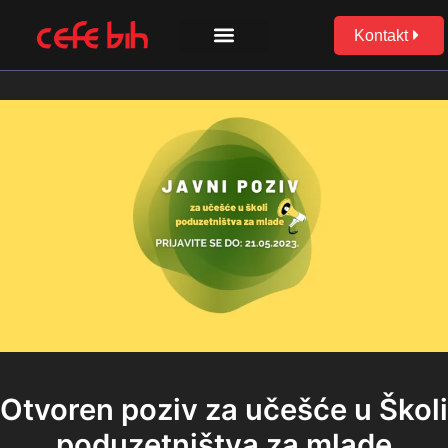
Skip
to
Kontakt
content
Otvoren poziv za učešće u Školi
poduzetništva za mlade