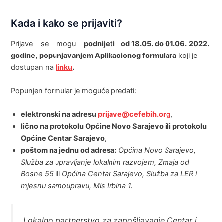
Kada i kako se prijaviti?
Prijave se mogu
podnijeti od 18.05. do 01.06.
2022.
godine,
popunjavanjem Aplikacionog formulara
koji je
dostupan na
linku
.
Popunjen formular je moguće predati:
elektronski na adresu
prijave@cefebih.org
,
lično na protokolu Općine Novo Sarajevo ili protokolu
Općine Centar Sarajevo
,
poštom na jednu od adresa:
Općina Novo Sarajevo,
Služba za upravljanje lokalnim razvojem, Zmaja od
Bosne 55
ili
Općina Centar Sarajevo, Služba za LER i
mjesnu samoupravu, Mis Irbina 1.
Lokalno partnerstvo za zapošljavanje Centar i