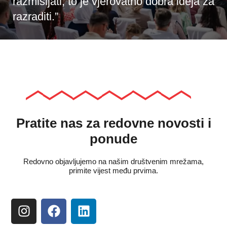
razmišljati, to je vjerovatno dobra ideja za
razraditi.”
Pratite nas za redovne novosti i
ponude
Redovno objavljujemo na našim društvenim mrežama,
primite vijest među prvima.
I
F
L
n
a
i